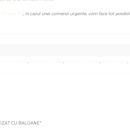
721 965 721
, in cazul unei comenzi urgente, vom face tot posibil
,
Trio chocolat
,
Pinkberries cake
,
Rainbow mousse
,
Queen berry
,
NALIZAT CU BALOANE”