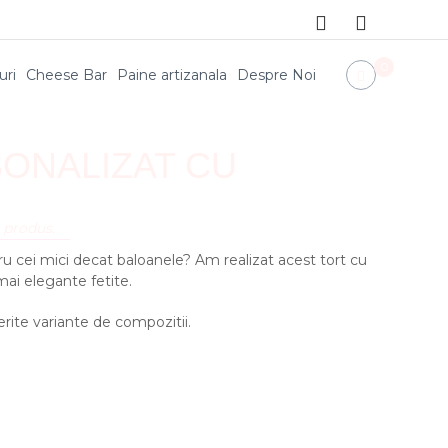
0
uri
Cheese Bar
Paine artizanala
Despre Noi
ONALIZAT CU
 produs.
u cei mici decat baloanele? Am realizat acest tort cu
mai elegante fetite.
ferite variante de compozitii.