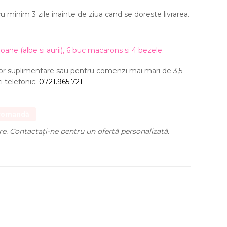
minim 3 zile inainte de ziua cand se doreste livrarea.
oane (albe si aurii), 6 buc macarons si 4 bezele.
r suplimentare sau pentru comenzi mai mari de 3,5
 telefonic:
0721.965.721
 comandă
ere. Contactați-ne pentru un ofertă personalizată.