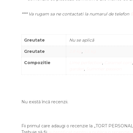
**** Va rugam sa ne contactati la numarul de telefon
0
Greutate
Nu se aplică
Greutate
2.8 kg
,
3.5 kg
Compozitie
Lime perfection
,
Caramel corn
garden
,
Summer passion
Nu există încă recenzii.
Fii primul care adaugi o recenzie la „TORT PERSO
Trebuie să fii
autentificat pentru a publica o recenzie.