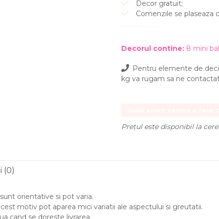
Decor gratuit;
Comenzile se plaseaza cu 
Decorul contine:
8 mini bal
Pentru elemente de deco
kg va rugam sa ne contactati
Sună acum pentru a face
Prețul este disponibil la cer
 (0)
unt orientative si pot varia.
est motiv pot aparea mici variatii ale aspectului si greutatii.
ua cand se doreste livrarea.