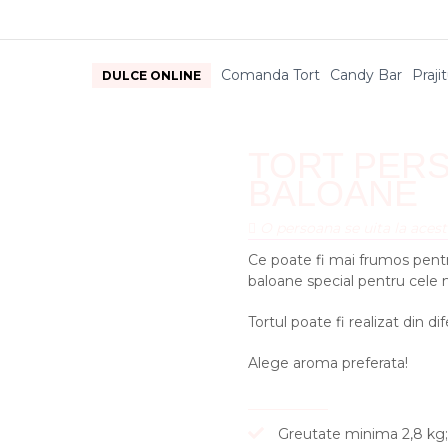
Comanda Tort
Candy Bar
Prajit
DULCE ONLINE
TORT PERS
BALOANE
O persoana se uita la acest
Ce poate fi mai frumos pentr
baloane special pentru cele 
Tortul poate fi realizat din di
Alege aroma preferata!
Greutate minima 2,8 kg;