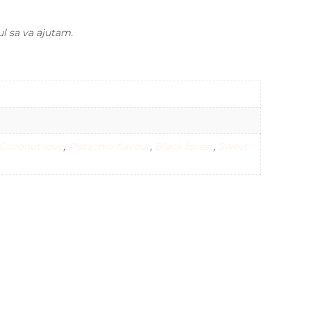
ul sa va ajutam.
Coconut love
,
Pistachio flavour
,
Black forest
,
Sweet