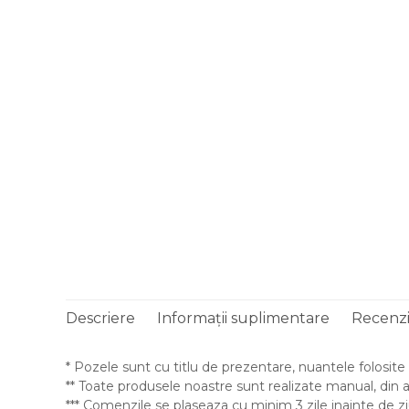
s
Descriere
Informații suplimentare
Recenzii
* Pozele sunt cu titlu de prezentare, nuantele folosite s
** Toate produsele noastre sunt realizate manual, din ac
*** Comenzile se plaseaza cu minim 3 zile inainte de zi