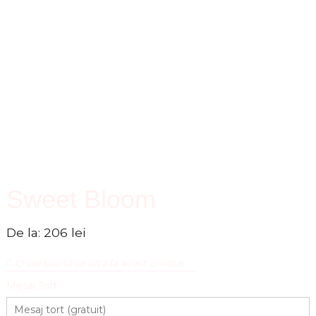
s
Sweet Bloom
De la:
206
lei
O persoana se uita la acest produs.
Mesaj Tort