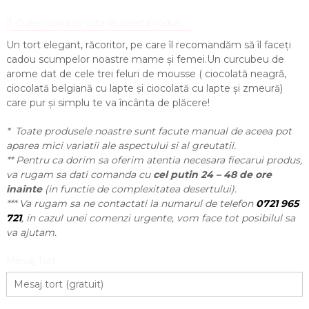
O persoana se uita la acest produs.
Un tort elegant, răcoritor, pe care îl recomandăm să îl faceți
cadou scumpelor noastre mame și femei.Un curcubeu de
arome dat de cele trei feluri de mousse ( ciocolată neagră,
ciocolată belgiană cu lapte și ciocolată cu lapte și zmeură)
care pur și simplu te va încânta de plăcere!
* Toate produsele noastre sunt facute manual de aceea pot
aparea mici variatii ale aspectului si al greutatii.
** Pentru ca dorim sa oferim atentia necesara fiecarui produs,
va rugam sa dati comanda cu
cel putin 24 – 48 de ore
inainte
(in functie de complexitatea desertului).
*** Va rugam sa ne contactati la numarul de telefon
0721 965
721
, in cazul unei comenzi urgente, vom face tot posibilul sa
va ajutam.
Mesaj Tort