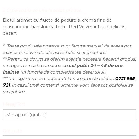
O persoana se uita la acest produs.
Blatul aromat cu fructe de padure si crema fina de
mascarpone transforma tortul Red Velvet intr-un delicios
desert.
* Toate produsele noastre sunt facute manual de aceea pot
aparea mici variatii ale aspectului si al greutatii.
** Pentru ca dorim sa oferim atentia necesara fiecarui produs,
va rugam sa dati comanda cu
cel putin 24 – 48 de ore
inainte
(in functie de complexitatea desertului).
*** Va rugam sa ne contactati la numarul de telefon
0721 965
721
, in cazul unei comenzi urgente, vom face tot posibilul sa
va ajutam.
Mesaj Tort
Greutate