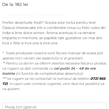
De la:
182
lei
O persoana se uita la acest produs.
Preferi deserturile fresh? Acesta este tortul pentru tine!
Clasicul cheesecake intr-o combinatie noua cu fistic cules din
India si lime dulce-acrisor. Aroma acestuia iti va ramane
intiparita in memorie, iar papilele tale gustative vor mai dori
inca o felie si inca una si inca una…
* Toate produsele noastre sunt facute manual de aceea pot
aparea mici variatii ale aspectului si al greutatii.
** Pentru ca dorim sa oferim atentia necesara fiecarui produs,
va rugam sa dati comanda cu
cel putin 24 – 48 de ore
inainte
(in functie de complexitatea desertului).
*** Va rugam sa ne contactati la numarul de telefon
0721 965
721
, in cazul unei comenzi urgente, vom face tot posibilul sa
va ajutam.
Mesaj Tort