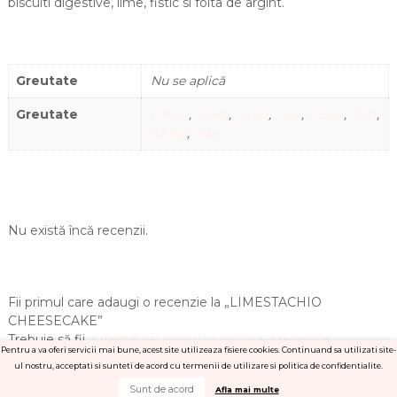
biscuiti digestive, lime, fistic si foita de argint.
Greutate
Nu se aplică
Greutate
0.9 kg
,
1.2 kg
,
1.5 kg
,
2 kg
,
2.5 kg
,
3 kg
,
3.5 kg
,
4 kg
Nu există încă recenzii.
Fii primul care adaugi o recenzie la „LIMESTACHIO
CHEESECAKE”
Trebuie să fii
autentificat pentru a publica o recenzie.
Pentru a va oferi servicii mai bune, acest site utilizeaza fisiere cookies. Continuand sa utilizati site-
ul nostru, acceptati si sunteti de acord cu termenii de utilizare si politica de confidentialite.
Sunt de acord
Afla mai multe