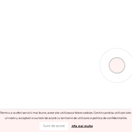
s
Pentru a va oferi servicii mai bune, acest site utilizeaza fisiere cookies. Continuand sa utilizati site-
ul nostru, acceptati si sunteti de acord cu termenii de utilizare si politica de confidentialite.
Sunt de acord
Afla mai multe