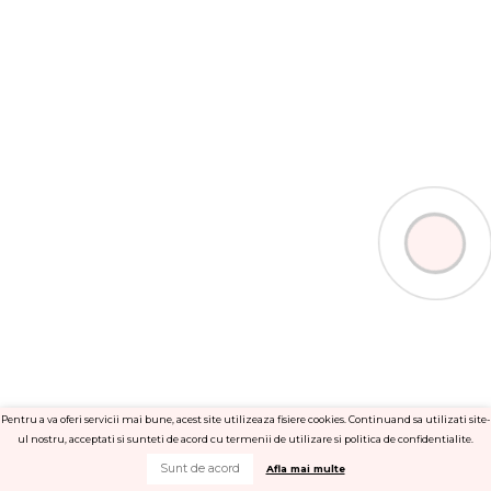
e
e
s
0
ural
l
s
e
t
d
e
e
i
l
n
e
5
d
i
n
5
Pentru a va oferi servicii mai bune, acest site utilizeaza fisiere cookies. Continuand sa utilizati site-
ul nostru, acceptati si sunteti de acord cu termenii de utilizare si politica de confidentialite.
Sunt de acord
Afla mai multe