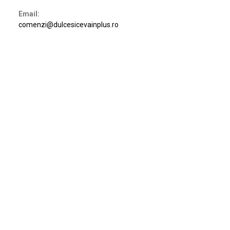
s
Email:
comenzi@dulcesicevainplus.ro