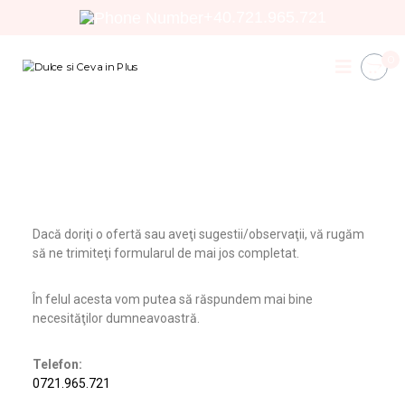
+40.721.965.721
0
D
C
a
u
d
l
o
c
u
r
e
i
s
i
i
n
e
C
d
Dacă doriţi o ofertă sau aveţi sugestii/observaţii, vă rugăm
e
i
să ne trimiteţi formularul de mai jos completat.
v
t
e
a
În felul acesta vom putea să răspundem mai bine
i
necesităţilor dumneavoastră.
n
P
Telefon:
l
0721.965.721
u