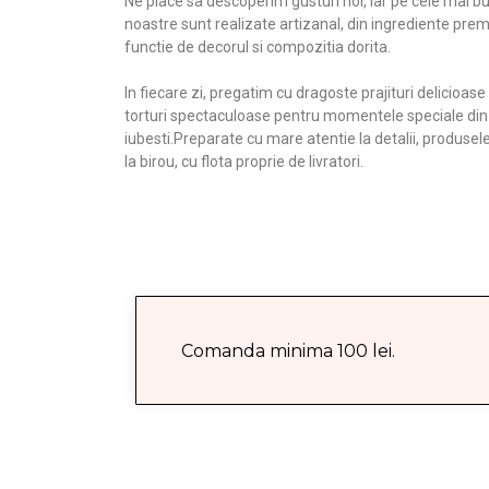
Ne place sa descoperim gusturi noi, iar pe cele mai b
noastre sunt realizate artizanal, din ingrediente prem
functie de decorul si compozitia dorita.
In fiecare zi, pregatim cu dragoste prajituri delicioase 
torturi spectaculoase pentru momentele speciale din vi
iubesti.Preparate cu mare atentie la detalii, produsel
la birou, cu flota proprie de livratori.
Comanda minima 100 lei.