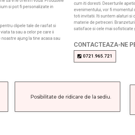
une sa vi le oferim voua. Produsele
cum iti doresti. Deserturile apet
ium si pot fi personalizate in
evenimentului, vor fi momentul du
toti invitatii. Iti suntem alaturi 
materie de petreceri. Branzeturil
pentru clipele tale de rasfat si
satisface si cele mai sofisticate 
ata ta sau a celor pe care ii
e noastre ajung la tine acasa sau
CONTACTEAZA-NE PE
0721.965.721
Posibilitate de ridicare de la sediu.