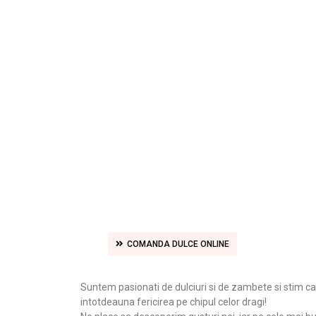
s
COMANDA DULCE ONLINE
Suntem pasionati de dulciuri si de zambete si stim c
intotdeauna fericirea pe chipul celor dragi!