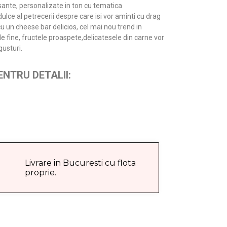
isante, personalizate in ton cu tematica
lce al petrecerii despre care isi vor aminti cu drag
si cu un cheese bar delicios, cel mai nou trend in
e fine, fructele proaspete,delicatesele din carne vor
gusturi.
NTRU DETALII:
Livrare in Bucuresti cu flota
proprie.